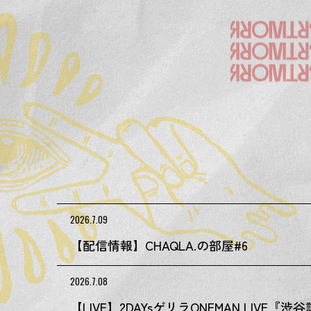
S
k
i
p
t
o
t
h
e
c
o
n
t
e
n
t
2026.7.09
【配信情報】CHAQLA.の部屋#6
2026.7.08
【LIVE】2DAYsゲリラONEMAN LIVE