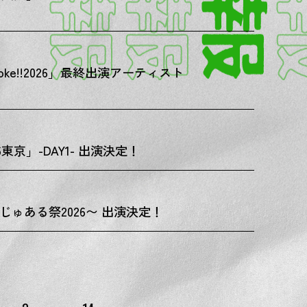
esttoke!!2026」最終出演アーティスト
26東京」-DAY1- 出演決定！
N ～びじゅある祭2026〜 出演決定！