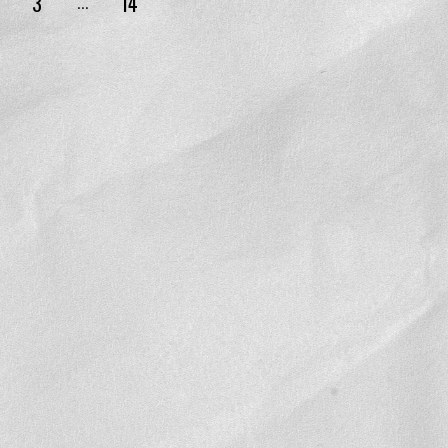
3
14
...