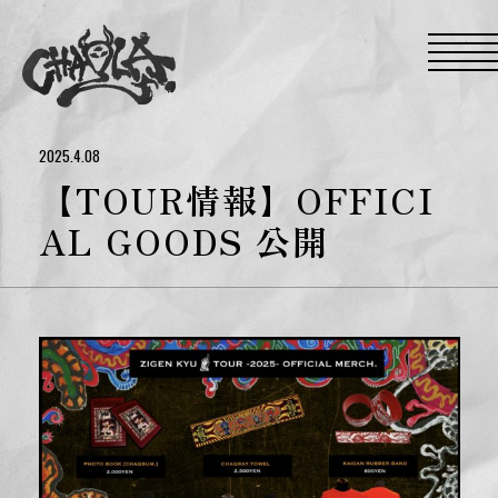
S
k
i
p
t
o
t
h
e
2025.4.08
c
o
【TOUR情報】OFFICI
n
t
AL GOODS 公開
e
n
t