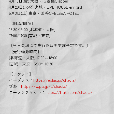
4月18日(金) 大阪・心斎橋Clapper
4月29日(火祝) 宮城・LIVE HOUSE enn 3rd
5月3日(土) 東京・渋谷CHELSEA HOTEL
【開場/開演】
18:30/19:00 [北海道・大阪]
17:00/17:30 [宮城・東京]
《当日会場にて先行物販を実施予定です。》
【先行物販時間】
[北海道・大阪] 17:00～18:00
[宮城・東京] 15:30〜16:30
【チケット】
イープラス：
https://eplus.jp/chaqla/
ぴあ：
https://w.pia.jp/t/chaqla/
ローソンチケット：
https://l-tike.com/chaqla/