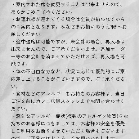
・案内された席を変更することは出来ませんので、
あらかじめご了承ください。
・お連れ様が遅れてくる場合は全員が揃われてから
のご案内となります。みなさまお揃いのうえ7階へお
越しください。
・途中退席は可能ですが、未会計の場合、再入場は
出来ませんので、ご了承くださいませ。追加オーダ
ー等のお会計を済ませていただければ、再入場も可
能です。
・体の不自由な方など、状況に応じて優先的にご案
内差し上げることがございますので、ご了承くださ
い。
・食材などのアレルギーをお持ちのお客様は、当日
ご注文前にカフェ店舗スタッフまでお問い合わせく
ださい。
・深刻なアレルギー症状(複数のアレルゲン物質)をお
持ちのお客様につきましては、お客様の安全を優先
しご利用をお断りさせていただく場合もございます
ので、ご了承のほどよろしくお願いいたします。