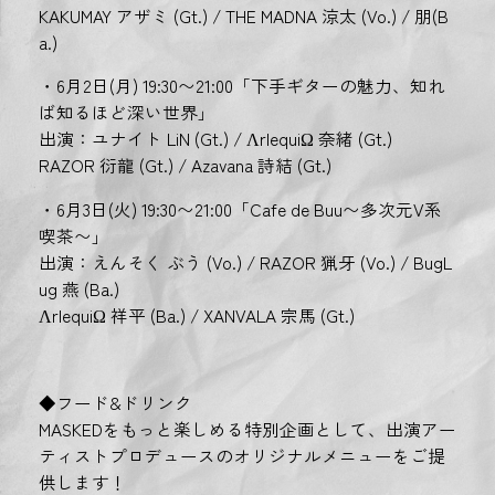
KAKUMAY アザミ (Gt.) / THE MADNA 涼太 (Vo.) / 朋(B
a.)
・6月2日(月) 19:30〜21:00「下手ギターの魅力、知れ
ば知るほど深い世界」
出演：ユナイト LiN (Gt.) / ΛrlequiΩ 奈緒 (Gt.)
RAZOR 衍龍 (Gt.) / Azavana 詩結 (Gt.)
・6月3日(火) 19:30〜21:00「Cafe de Buu〜多次元V系
喫茶〜」
出演：えんそく ぶう (Vo.) / RAZOR 猟牙 (Vo.) / BugL
ug 燕 (Ba.)
ΛrlequiΩ 祥平 (Ba.) / XANVALA 宗馬 (Gt.)
◆フード&ドリンク
MASKEDをもっと楽しめる特別企画として、出演アー
ティストプロデュースのオリジナルメニューをご提
供します！