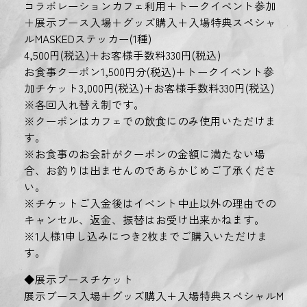
コラボレーションカフェ利用＋トークイベント参加
＋展示ブース入場＋グッズ購入＋入場特典スペシャ
ルMASKEDステッカー(1種)
4,500円(税込)＋お客様手数料330円(税込)
お食事クーポン1,500円分(税込)＋トークイベント参
加チケット3,000円(税込)+お客様手数料330円(税込)
※各回入れ替え制です。
※クーポンはカフェでの飲食にのみ使用いただけま
す。
※お食事のお会計がクーポンの金額に満たない場
合、お釣りは出ませんのであらかじめご了承くださ
い。
※チケットご入金後はイベント中止以外の理由での
キャンセル、返金、振替はお受け出来かねます。
※1人様1申し込みにつき2枚までご購入いただけま
す。
◆展示ブースチケット
展示ブース入場＋グッズ購入＋入場特典スペシャルM