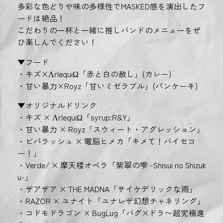
多彩な色どりや味の多様性でMASKED感を演出したフ
ードは絶品！
こだわりの一杯と一緒に推しバンドのメニューをぜ
ひ楽しんでください！
▼フード
・キズ×ΛrlequiΩ「赤と白の赦し」(カレー)
・甘い暴力×Royz「甘いミゼラブル」(パンケーキ)
▼オリジナルドリンク
・キズ × ΛrlequiΩ「syrup:R&Y」
・甘い暴力 × Royz「スウィート・アグレッション」
・ビバラッシュ × 電脳ヒメカ「キメて！バイセコ
ー！」
・Verde/ × 摩天楼オペラ「紫翠の雫 -Shisui no Shizuk
u-」
・ザアザア × THE MADNA「サイケデリックな雨」
・RAZOR × ユナイト「ユナレザ幻想チャネリング」
・コドモドラゴン × BugLug「バグ×ドラ〜超究極進