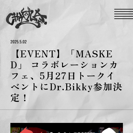
S
k
i
p
t
o
t
h
e
2025.5.02
c
o
【EVENT】「MASKE
n
t
D」 コラボレーションカ
e
n
フェ、5月27日トークイ
t
ベントにDr.Bikky参加決
定！