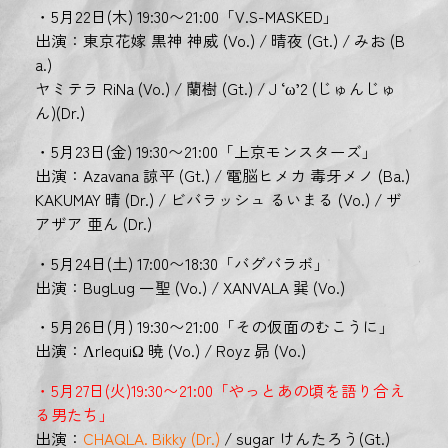
・5月22日(木) 19:30〜21:00「V.S-MASKED」
出演：東京花嫁 黒神 神威 (Vo.) / 晴夜 (Gt.) / みお (B
a.)
ヤミテラ RiNa (Vo.) / 蘭樹 (Gt.) / J ‘ω’2 (じゅんじゅ
ん)(Dr.)
・5月23日(金) 19:30〜21:00「上京モンスターズ」
出演：Azavana 諒平 (Gt.) / 電脳ヒメカ 毒牙メノ (Ba.)
KAKUMAY 晴 (Dr.) / ビバラッシュ るいまる (Vo.) / ザ
アザア 亜ん (Dr.)
・5月24日(土) 17:00〜18:30「バグバラボ」
出演：BugLug 一聖 (Vo.) / XANVALA 巽 (Vo.)
・5月26日(月) 19:30〜21:00「その仮面のむこうに」
出演：ΛrlequiΩ 暁 (Vo.) / Royz 昴 (Vo.)
・5月27日(火)19:30〜21:00「やっとあの頃を語り合え
る男たち」
出演：
CHAQLA. Bikky (Dr.)
/ sugar けんたろう(Gt.)