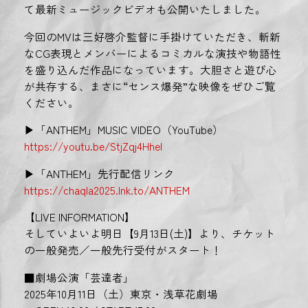
て最新ミュージックビデオも公開いたしました。
今回のMVは三好啓介監督に手掛けていただき、斬新
なCG表現とメンバーによるコミカルな演技や物語性
を盛り込んだ作品になっています。大胆さと遊び心
が共存する、まさに“センス爆発”な映像をぜひご覧
ください。
▶「ANTHEM」MUSIC VIDEO（YouTube）
https://youtu.be/StjZqj4HheI
▶「ANTHEM」先行配信リンク
https://chaqla2025.lnk.to/ANTHEM
【LIVE INFORMATION】
そしていよいよ明日【9月13日(土)】より、チケット
の一般発売／一般先行受付がスタート！
■劇場公演「芸達者」
2025年10月11日（土）東京・浅草花劇場