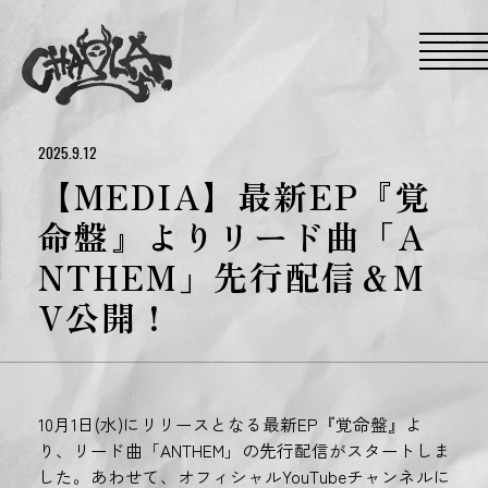
S
k
i
p
t
o
t
h
e
2025.9.12
c
o
【MEDIA】最新EP『覚
n
t
命盤』よりリード曲「A
e
n
NTHEM」先行配信＆M
t
V公開！
10月1日(水)にリリースとなる最新EP『覚命盤』よ
り、リード曲「ANTHEM」の先行配信がスタートしま
した。あわせて、オフィシャルYouTubeチャンネルに