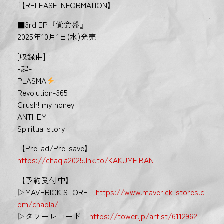
【RELEASE INFORMATION】
■3rd EP『覚命盤』
2025年10月1日(水)発売
[収録曲]
-起-
PLASMA
Revolution-365
Crush! my honey
ANTHEM
Spiritual story
【Pre-ad/Pre-save】
https://chaqla2025.lnk.to/KAKUMEIBAN
【予約受付中】
▷MAVERICK STORE
https://www.maverick-stores.c
om/chaqla/
▷タワーレコード
https://tower.jp/artist/6112962