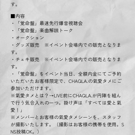
す。
■内容
・「覚命盤」最速先行爆音視聴会
・「覚命盤」楽曲解説トーク
・オークション
・グッズ販売 ※イベント会場内での販売となりま
す。
・チェキ販売 ※イベント会場内での販売となりま
す。
・「覚命盤」をイベント当日、全額内金にてご予約
いただいたお客様限定で、CHAQLA.の氣愛タメにご
参加いただけます。
※氣愛タメとは？→LIVE前にCHAQLA.が円陣を組ん
で行う気合入れの一つ。掛け声は「すべては愛と氣
愛！」
※メンバーとお客様の氣愛タメシーンを、スタッフ
が撮影いたします。（撮影はお客様の携帯を使用。S
NS投稿OK。）