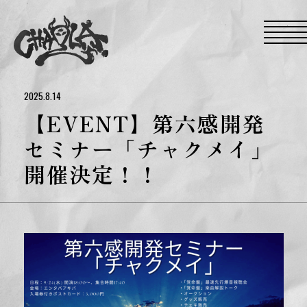
S
k
i
p
t
o
t
h
e
2025.8.14
c
o
【EVENT】第六感開発
n
t
セミナー「チャクメイ」
e
n
開催決定！！
t