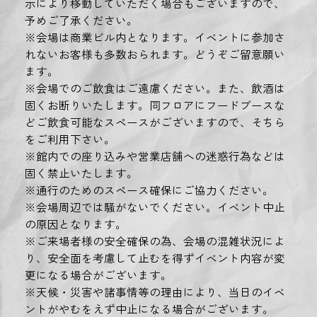
示により移動していただく場合もございますので、
予めご了承ください。
※会場は商業ビル内となります。イベントに参加さ
れないお客様も多数おられます。どうぞご留意願い
ます。
※会場でのご飲食はご遠慮ください。また、飲酒は
固くお断りいたします。同フロアにフードブースな
どご飲食可能なスペースがございますので、そちら
をご利用下さい。
※館内での座り込みや営業店舗への迷惑行為などは
固く禁止いたします。
※通行のためのスペース確保にご協力ください。
※会場周辺では騒がないでください。イベント中止
の原因となります。
※ご来場者様の安全確保の為、会場の混雑状況によ
り、安全面を考慮して止むを得ずイベント内容が変
更になる場合がございます。
※天候・災害や諸事情等の理由により、当日のイベ
ントがやむをえず中止になる場合がございます。