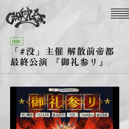
S
k
i
p
t
o
t
h
e
EVENT
c
「#没」主催 解散前帝都
o
n
t
最終公演 『御礼参リ』
e
n
t