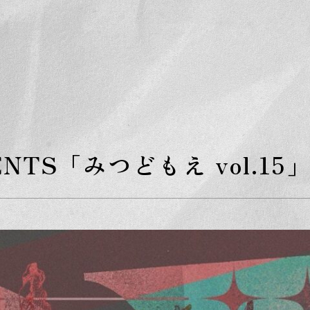
S
k
i
p
t
o
t
h
e
c
o
n
t
e
SENTS「みつどもえ vol.15
n
t