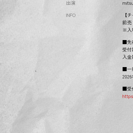
出演
mit
INFO
【チ
前売￥
※入
■先
受付期
入金期
■一
202
■受
http