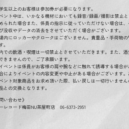
学生以上のお客様は参加券が必要になります。
ベント中は、いかなる機材においても録音/録画/撮影は禁止と
められた場合また、係員の指示に従っていただけない場合は、
び没収やデータの消去をさせていただく場合がございます。
場内にロッカーやクロークはございません。貴重品・手荷物の
す。
内での飲酒・喫煙は一切禁止とさせていただきます。また、酒
できませんので、ご了承願います。
イベントは係員がお客様の肩や腕などに触れて誘導する場合が
合によりイベントの内容変更や中止がある場合がございます。
ベント対象商品をお求め頂いた際、払い戻しは一切行いません
品との交換となります。
問い合わせ》
レコード梅田NU茶屋町店 06-6373-2951