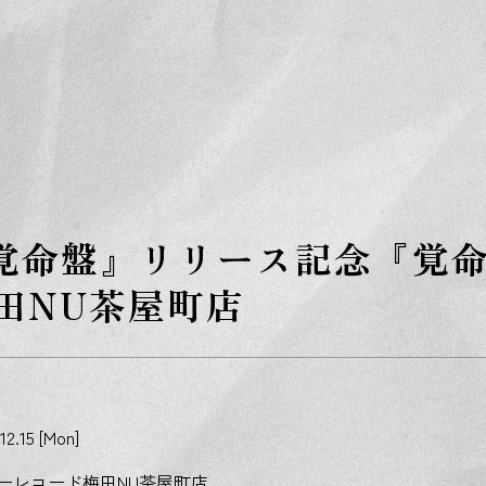
S
k
i
p
t
o
t
h
e
c
o
n
t
e
.『覚命盤』リリース記念『覚
n
t
田NU茶屋町店
12.15 [Mon]
ーレコード梅田NU茶屋町店