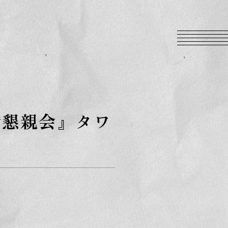
命懇親会』タワ