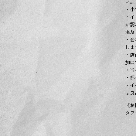
い。
・小
・イ
が認
場及
・会
しま
・店
加は
・当
・都
・イ
は良
《お
タワー