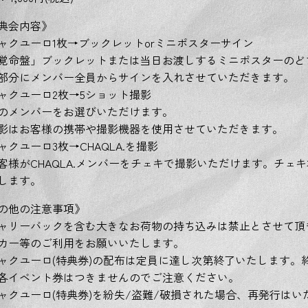
典会内容》
ャクユーロ1枚→ブックレットorミニポスターサイン
覚命盤」ブックレットまたは当日お渡しするミニポスターのど
部分にメンバー全員からサインを入れさせていただきます。
ャクユーロ2枚→5ショット撮影
のメンバーをお選びいただけます。
影はお客様の携帯や撮影機器を使用させていただきます。
ャクユーロ3枚→CHAQLA.を撮影
客様がCHAQLA.メンバーをチェキで撮影いただけます。チェ
します。
の他の注意事項》
ャリーバックを含む大きなお荷物の持ち込みは禁止とさせて頂
カー等のご利用をお願いいたします。
ャクユーロ(特典券)の配布は定員に達し次第終了いたします。
各イベント券はつきませんのでご注意ください。
ャクユーロ(特典券)を紛失/盗難/破損された場合、再発行は