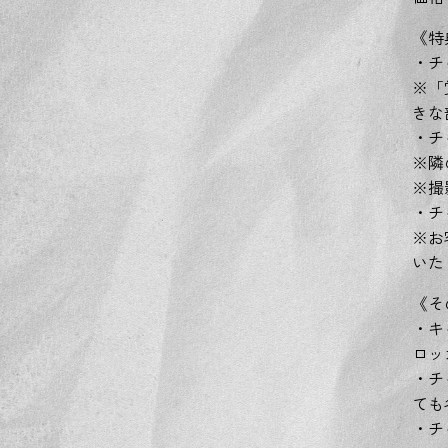
《特
・チ
※「
きな
・チ
※隣
※撮
・チ
※お
いた
《そ
・キ
ロッ
・チ
ても
・チ