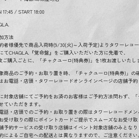
 17:45 / START 18:00
QLA.
加方法
約者様優先で商品入荷時(9/30(火)～入荷予定)よりタワーレコ
にてCHAQLA.『覚命盤』をご購入いただいた方に先着で、
1枚ご購入ごとに、「チャクユーロ(特典券)」を1枚お渡しいたし
象商品のご予約・お取り置き時、「チャクユーロ(特典券)」の
はお電話・店頭・タワーレコードオンラインページの店舗予約
に対象店舗にてご予約をお済のお客様はご予約方法問わず、「チ
せていただきます。
電話・店頭でのご予約・お取り置きの際はタワーレコードメン
お受け取りの際にポイントカードご提示でスムーズなお受け取
舗予約サービスの受け取り店舗はイベント対象店舗のみとなり
約によるご自宅への配送とは異なりますので、ご注意ください