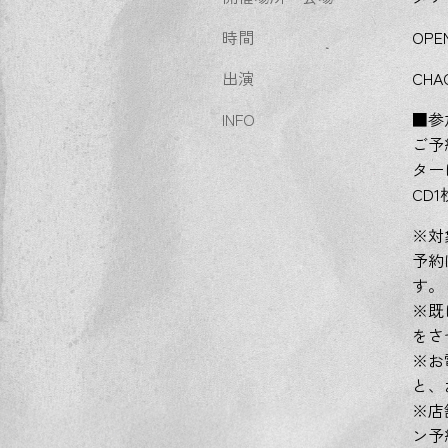
時間
OPEN
出演
CHA
INFO
■参
ご予
ター
CD
※対
予約
す。
※既
をさ
※お
と、
※店
ン予