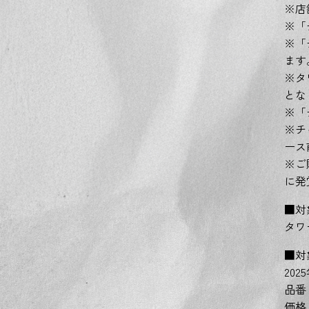
※店
※「
※「
ます
※タ
とな
※「
※チ
ース
※ご
に発
■対
タワ
■対
20
品番：
価格：