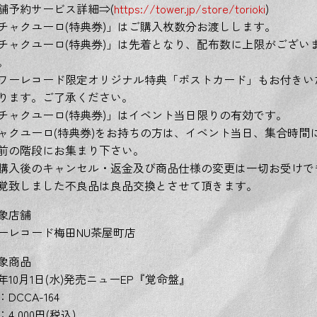
舗予約サービス詳細⇒(
https://tower.jp/store/torioki
)
チャクユーロ(特典券)」はご購入枚数分お渡しします。
チャクユーロ(特典券)」は先着となり、配布数に上限がござい
。
ワーレコード限定オリジナル特典「ポストカード」もお付きい
ります。ご了承ください。
チャクユーロ(特典券)」はイベント当日限りの有効です。
ャクユーロ(特典券)をお持ちの方は、イベント当日、集合時間
前の階段にお集まり下さい。
購入後のキャンセル・返金及び商品仕様の変更は一切お受けで
覚致しました不良品は良品交換とさせて頂きます。
象店舗
ーレコード梅田NU茶屋町店
象商品
25年10月1日(水)発売ニューEP『覚命盤』
DCCA-164
4,000円(税込)