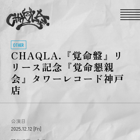
S
k
i
p
t
o
t
h
e
OTHER
c
CHAQLA.『覚命盤』リ
o
n
t
リース記念『覚命懇親
e
n
会』タワーレコード神戸
t
店
公演日
2025.12.12 [Fri]