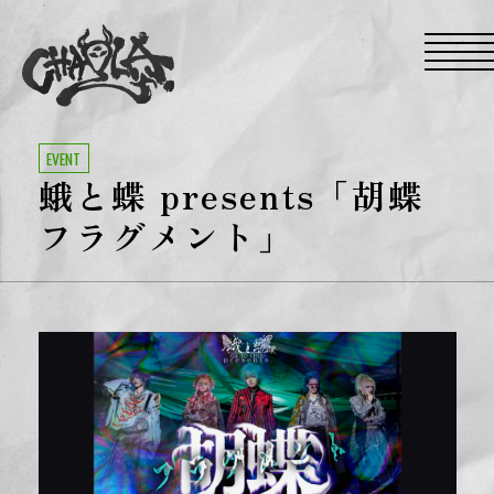
S
k
i
p
t
o
t
h
e
EVENT
c
蛾と蝶 presents「胡蝶
o
n
t
フラグメント」
e
n
t