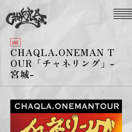
S
k
i
p
t
o
t
h
e
LIVE
c
CHAQLA.ONEMAN T
o
n
t
OUR「チャネリング」-
e
n
宮城-
t