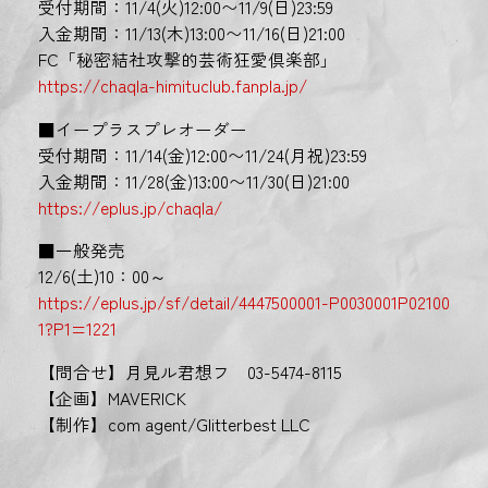
受付期間：11/4(火)12:00〜11/9(日)23:59
入金期間：11/13(木)13:00〜11/16(日)21:00
FC「秘密結社攻撃的芸術狂愛倶楽部」
https://chaqla-himituclub.fanpla.jp/
■イープラスプレオーダー
受付期間：11/14(金)12:00〜11/24(月祝)23:59
入金期間：11/28(金)13:00〜11/30(日)21:00
https://eplus.jp/chaqla/
■一般発売
12/6(土)10：00～
https://eplus.jp/sf/detail/4447500001-P0030001P02100
1?P1=1221
【問合せ】月見ル君想フ 03-5474-8115
【企画】MAVERICK
【制作】com agent/Glitterbest LLC