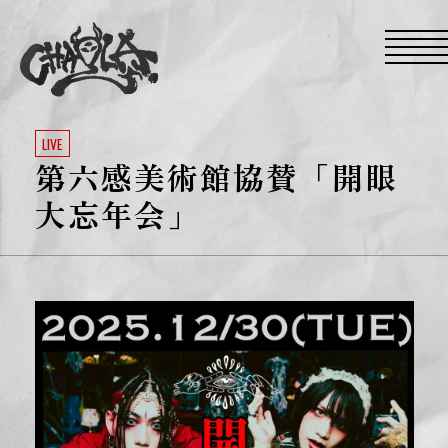
S
k
i
p
t
o
t
h
e
LIVE
c
第六感美術館協賛「開眼
o
n
t
大忘年会」
e
n
t