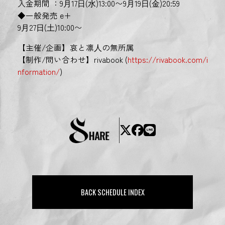
入金期間 ：9⽉17⽇(⽔)13:00〜9⽉19⽇(⾦)20:59
◆一般発売 e+
9⽉27⽇(⼟)10:00〜
【主催/企画】哀と凛⼈の無所属
【制作/問い合わせ】rivabook (
https://rivabook.com/i
nformation/
)
BACK SCHEDULE INDEX