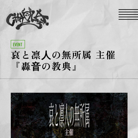
S
k
i
p
t
o
t
h
e
EVENT
c
哀と凛⼈の無所属 主催
o
n
t
『轟⾳の教典』
e
n
t