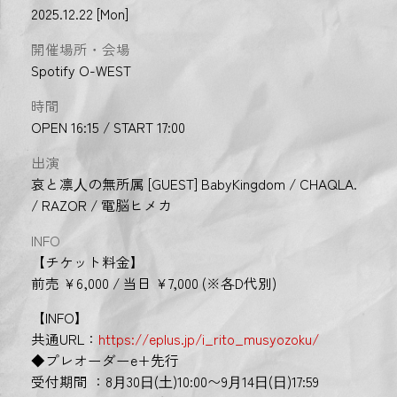
2025.12.22 [Mon]
開催場所・会場
Spotify O-WEST
時間
OPEN 16:15 / START 17:00
出演
哀と凛⼈の無所属 [GUEST] BabyKingdom / CHAQLA.
/ RAZOR / 電脳ヒメカ
INFO
【チケット料金】
前売 ¥6,000 / 当日 ¥7,000 (※各D代別)
【INFO】
共通URL：
https://eplus.jp/i_rito_musyozoku/
◆プレオーダーe+先行
受付期間 ：8⽉30⽇(⼟)10:00〜9⽉14⽇(⽇)17:59