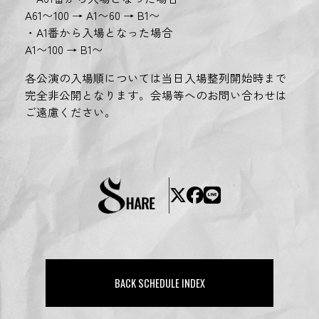
A61〜100 → A1〜60 → B1〜
・A1番から入場となった場合
A1〜100 → B1〜
各公演の入場順については当日入場整列開始時まで
完全非公開となります。会場等へのお問い合わせは
ご遠慮ください。
BACK SCHEDULE INDEX