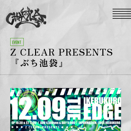
S
k
i
p
t
o
t
h
e
EVENT
c
Z CLEAR PRESENTS
o
n
t
『ぶち池袋』
e
n
t