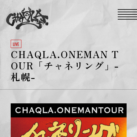
S
k
i
p
t
o
t
h
e
LIVE
c
CHAQLA.ONEMAN T
o
n
t
OUR「チャネリング」-
e
n
札幌-
t