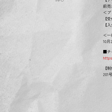
前売:
＜プ
【受付
【入金
＜一
10月2
■チ
http
【制
201