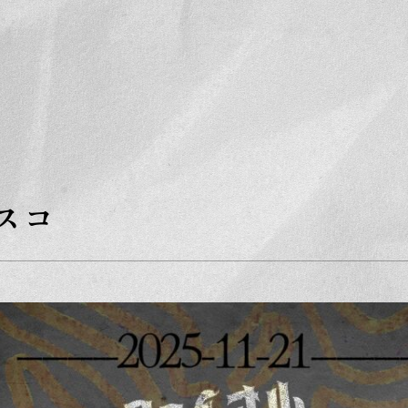
S
k
i
p
t
o
t
h
e
c
o
n
t
e
スコ
n
t