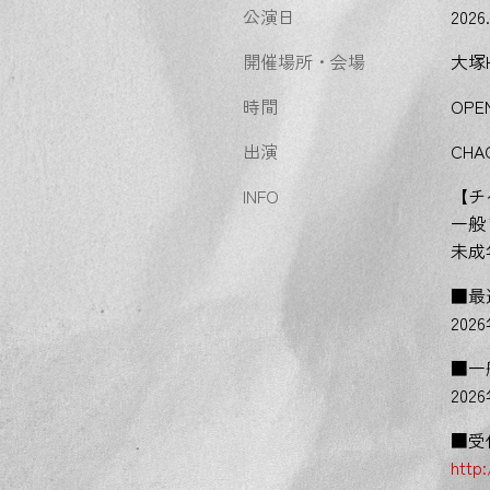
公演日
2026.
開催場所・会場
大塚H
時間
OPEN
出演
CHAQ
INFO
【チ
一般
未成
■最
202
■一
202
■受
http: