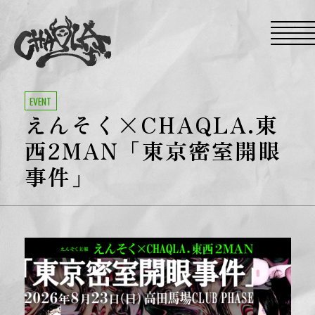
S
k
i
p
t
o
t
h
e
EVENT
c
えんそく×CHAQLA.東
o
n
t
西2MAN「東京密室開眼
e
n
事件」
t