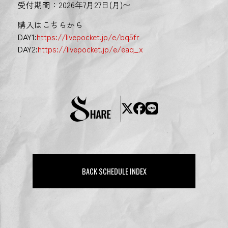
受付期間：2026年7月27日(月)〜
購入はこちらから
DAY1:
https://livepocket.jp/e/bq5fr
DAY2:
https://livepocket.jp/e/eaq_x
BACK SCHEDULE INDEX