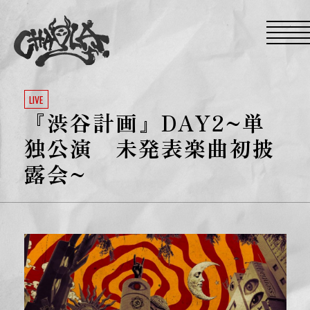
S
k
i
p
t
o
t
h
e
LIVE
c
『渋谷計画』DAY2~単
o
n
t
独公演 未発表楽曲初披
e
n
露会~
t