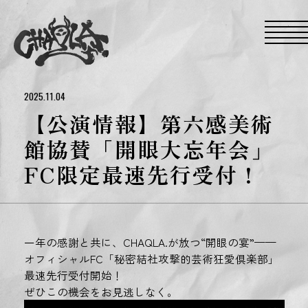
S
k
i
p
t
o
t
h
e
2025.11.04
c
o
【公演情報】第六感美術
n
t
館協賛「開眼大忘年会」
e
n
FC限定最速先行受付！
t
一年の感謝と共に、CHAQLA.が放つ“開眼の宴”——
オフィシャルFC「秘密結社攻撃的芸術狂愛倶楽部」
最速先行受付開始！
ぜひこの機会をお見逃しなく。