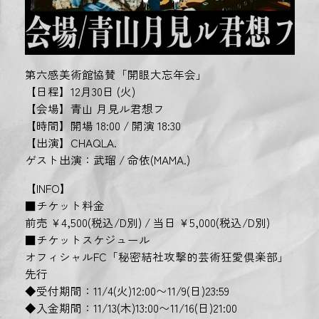
第六感美術館協賛「開眼大忘年会」
【日程】12月30日 (火)
【会場】青山 月見ル君想フ
【時間】開場 18:00 / 開演 18:30
【出演】CHAQLA.
ゲスト出演：武瑠 / 命依(MAMA.)
【INFO】
■チケット料金
前売 ¥4,500(税込/D別) / 当日 ¥5,000(税込/D別)
■チケットスケジュール
オフィシャルFC「秘密結社攻撃的芸術狂愛倶楽部」
先行
◆受付期間：11/4(火)12:00〜11/9(日)23:59
◆入金期間：11/13(木)13:00〜11/16(日)21:00