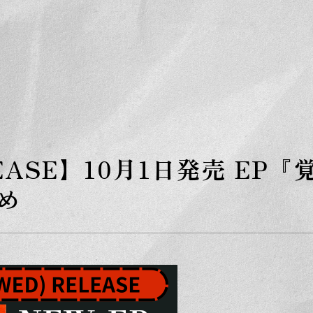
S
k
i
p
t
o
t
h
e
c
o
n
t
e
EASE】10月1日発売 EP『
n
t
め