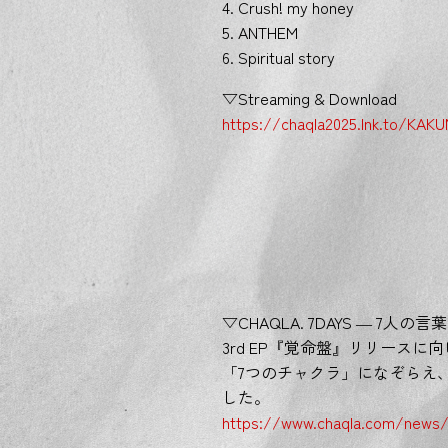
4. Crush! my honey
5. ANTHEM
6. Spiritual story
▽Streaming & Download
https://chaqla2025.lnk.to/KAK
▽CHAQLA. 7DAYS ― 7人の言
3rd EP『覚命盤』リリース
「7つのチャクラ」になぞらえ、
した。
https://www.chaqla.com/news