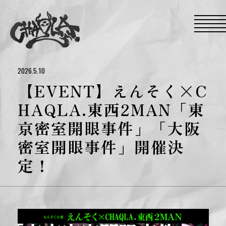
S
k
i
p
t
o
t
h
e
2026.5.10
c
o
【EVENT】えんそく×C
n
t
HAQLA.東西2MAN「東
e
n
京密室開眼事件」「大阪
t
密室開眼事件」開催決
定！