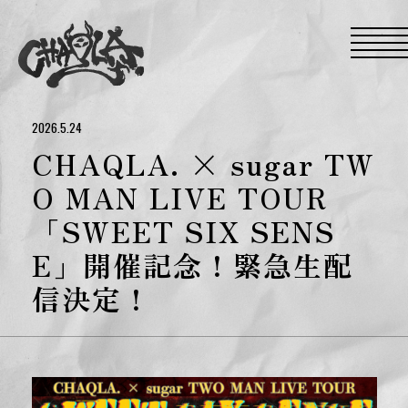
S
k
i
p
t
o
t
h
e
2026.5.24
c
o
CHAQLA. × sugar TW
n
t
O MAN LIVE TOUR
e
n
「SWEET SIX SENS
t
E」開催記念！緊急生配
信決定！