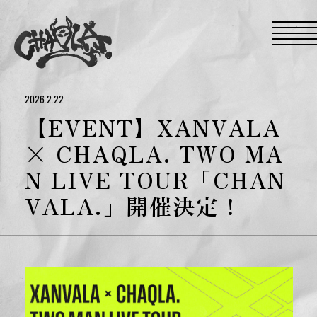
S
k
i
p
t
o
t
h
e
2026.2.22
c
o
【EVENT】XANVALA
n
t
× CHAQLA. TWO MA
e
n
N LIVE TOUR「CHAN
t
VALA.」開催決定！