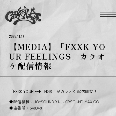
S
k
i
p
t
o
t
h
e
2025.11.17
c
o
【MEDIA】「FXXK YO
n
t
UR FEELINGS」カラオ
e
n
ケ配信情報
t
「FXXK YOUR FEELINGS」がカラオケ配信開始！
◆配信機種：JOYSOUND X1、JOYSOUND MAX GO
◆曲番号：640348