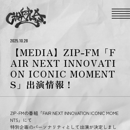
S
k
i
p
t
o
t
h
e
2025.10.28
c
o
【MEDIA】ZIP-FM「F
n
t
AIR NEXT INNOVATI
e
n
ON ICONIC MOMENT
t
S」出演情報！
ZIP-FMの番組「FAIR NEXT INNOVATION ICONIC MOME
NTS」にて
特別企画のパーソナリティとして出演が決定しまし