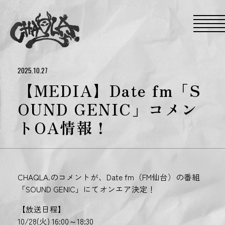
S
k
i
p
t
o
t
h
e
2025.10.27
c
o
【MEDIA】Date fm「S
n
t
OUND GENIC」コメン
e
n
トOA情報！
t
CHAQLA.のコメントが、Date fm（FM仙台）の番組
「SOUND GENIC」にてオンエア決定！
【放送日程】
10/28(火) 16:00～18:30