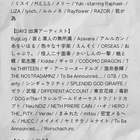
/ ミスイ / M.E.S.S / メリー / Yuki -starring Raphael- /
LIZA / lynch. / ルルノネ / Rayflower / RAZOR / 我が
為
【DAY2 出演アーティスト】
BugLug / 哀と凛人の無所属 / Azavana / アルルカン /
あをいはる / 色々な十字架 / えんそく / ORSEAS / お
しゃぶり。 / 怪人二十面奏 / かいしんの一撃 / 蛾と
蝶 / 氣志團 / Kiddie / ギャロ / CODOMO DRAGON / T
he THIRTEEN / ザ・アーリーヌードルズ / 酒井参輝 /
THE NOSTRADAMNZ / To Be Announced… / GTB / Ch
anty / シンギュラリティ / SPLENDID GOD GIRAFFE /
ゼラ / 武瑠 / DIFFERENT:ACCOUNT / 東京花嫁 / 毒針
/ DOG inTheパラレルワールドオーケストラ / トリカ
ブト / Neu:NOIZ / NETH PRIERE CAIN / ハオ / HERO /
THE_PiTY. / Verde/ / まみれた / mitsu / 密室メるへ
ん / MUCC / メイメイ / ヤミテラ / ユナイト / To Be
Announced… / Rorschach.inc