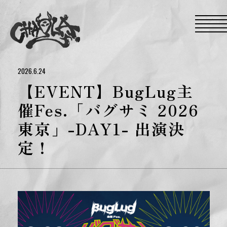
S
k
i
p
t
o
t
h
e
2026.6.24
c
o
【EVENT】BugLug主
n
t
催Fes.「バグサミ 2026
e
n
東京」-DAY1- 出演決
t
定！