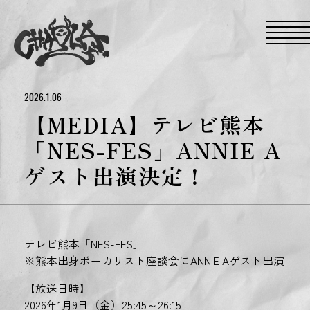
S
k
i
p
t
o
t
h
e
2026.1.06
c
o
【MEDIA】テレビ熊本
n
t
「NES-FES」ANNIE A
e
n
ゲスト出演決定！
t
テレビ熊本「NES-FES」
※熊本出身ボーカリスト座談会にANNIE Aゲスト出演
【放送日時】
2026年1月9日（金）25:45～26:15