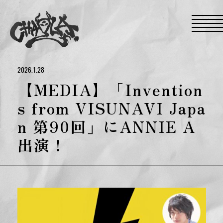
S
k
i
p
t
o
t
h
e
2026.1.28
c
o
【MEDIA】「Invention
n
t
s from VISUNAVI Japa
e
n
n 第90回」にANNIE A
t
出演！