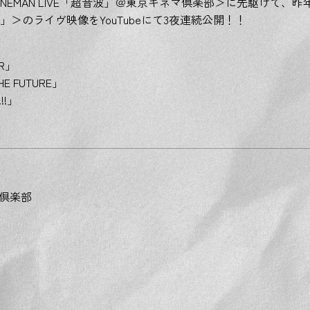
. ONEMAN LIVE「超音波」＠東京キネマ倶楽部＞に先駆けて、
者」＞のライヴ映像をYouTubeにて3夜連続公開！！
ER」
HE FUTURE」
!!」
マ倶楽部