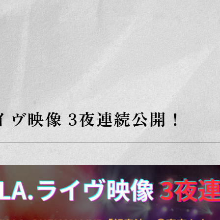
S
k
i
p
t
o
t
h
e
c
o
n
t
e
ライヴ映像 3夜連続公開！
n
t