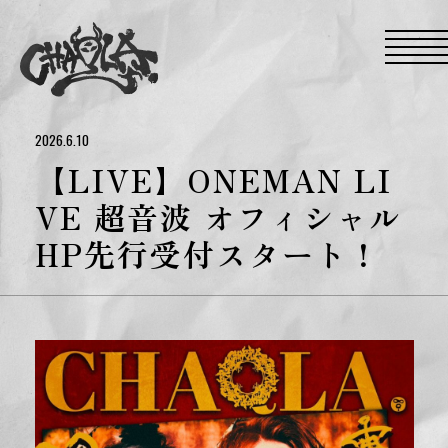
S
k
i
p
t
o
t
h
e
2026.6.10
c
o
【LIVE】ONEMAN LI
n
t
VE 超音波 オフィシャル
e
n
HP先行受付スタート！
t