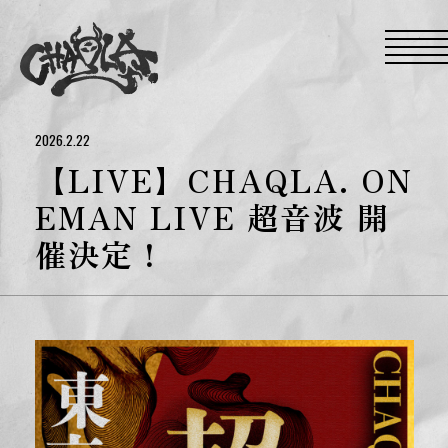
S
k
i
p
t
o
t
h
e
2026.2.22
c
o
【LIVE】CHAQLA. ON
n
t
EMAN LIVE 超音波 開
e
n
催決定！
t