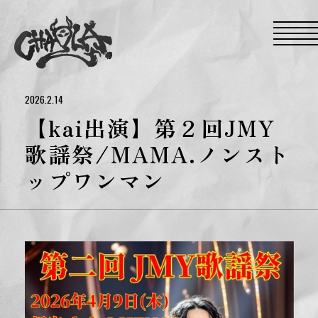
S
k
i
p
t
o
t
h
e
2026.2.14
c
o
【kai出演】第２回JMY
n
t
歌謡祭/MAMA.ノンスト
e
n
ップワンマン
t