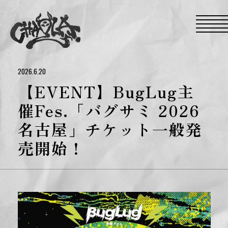
S
k
i
p
t
o
t
h
e
2026.6.20
c
o
【EVENT】BugLug主
n
t
催Fes.「バグサミ 2026
e
n
名古屋」チケット一般発
t
売開始！