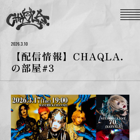
S
k
i
p
t
o
t
h
e
2026.3.10
c
o
【配信情報】CHAQLA.
n
t
の部屋#3
e
n
t